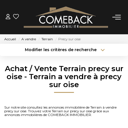
ACHETER
Accueil
A vendre
Terrain
Precy sur oise
LOUER
Modifier les critères de recherche
Type de transaction
Localisation
Acheter
Localisation
ESTIMER
Achat / Vente Terrain precy sur
Type de bien
Sélectionnez...
Surface min
oise - Terrain a vendre à precy
NOTRE AGENCE
sur oise
Budget max
Plus de critères
BIENS VENDUS
Créer une alerte
Sur notre site consultez les annonces immobilière de Terrain à vendre
precy sur oise. Trouvez votre Terrain sur precy sur oise grâce aux
CONTACT
annonces immobilières de COMEBACK IMMOBILIER.