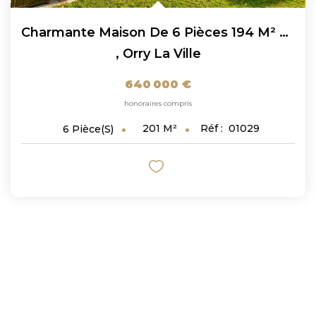
Charmante Maison De 6 Pièces 194 M² À Orry La Ville !
,
Orry La Ville
640 000 €
honoraires compris
201
M²
Réf :
01029
6
Pièce(s)