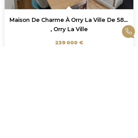
Maison De Charme À Orry La Ville De 58 M² En Carrez Et 70...
,
Orry La Ville
239 000 €
honoraires compris
68
M²
Réf :
00989
4
Pièce(s)