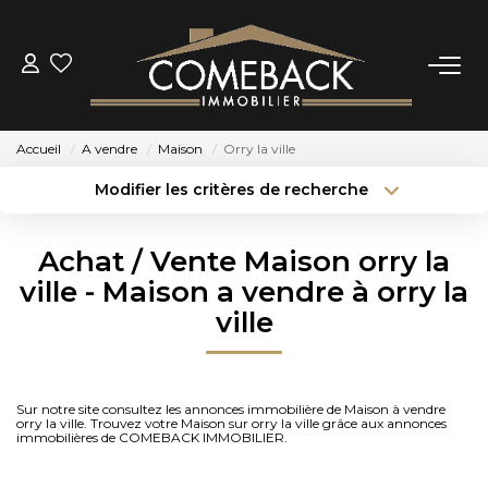
ACHETER
Accueil
A vendre
Maison
Orry la ville
LOUER
Modifier les critères de recherche
Type de transaction
Localisation
Acheter
Localisation
ESTIMER
Achat / Vente Maison orry la
Type de bien
Sélectionnez...
Surface min
ville - Maison a vendre à orry la
NOTRE AGENCE
ville
Budget max
Plus de critères
BIENS VENDUS
Créer une alerte
Sur notre site consultez les annonces immobilière de Maison à vendre
orry la ville. Trouvez votre Maison sur orry la ville grâce aux annonces
CONTACT
immobilières de COMEBACK IMMOBILIER.