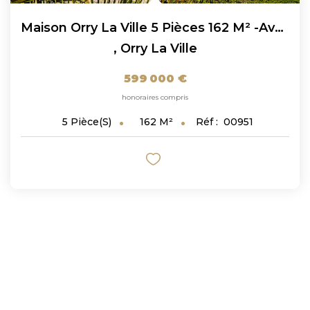
Maison Orry La Ville 5 Pièces 162 M² -avec Piscine Chauffée...
,
Orry La Ville
599 000 €
honoraires compris
162
M²
Réf :
00951
5
Pièce(s)