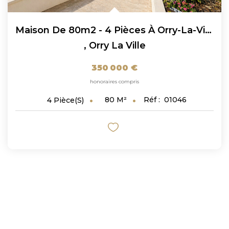
Maison De 80m2 - 4 Pièces À Orry-La-Ville !
,
Orry La Ville
350 000 €
honoraires compris
80
M²
Réf :
01046
4
Pièce(s)