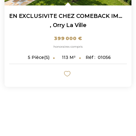
EN EXCLUSIVITE CHEZ COMEBACK IMMOBILIER : Charmante Maison...
,
Orry La Ville
399 000 €
honoraires compris
113
M²
Réf :
01056
5
Pièce(s)