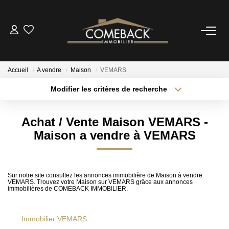
ACHETER
Accueil
A vendre
Maison
VEMARS
LOUER
Modifier les critères de recherche
Localisation
Type de transaction
Surface min
ESTIMER
Achat / Vente Maison VEMARS -
Type de bien
Maison a vendre à VEMARS
Plus de critères
Budget max
NOTRE AGENCE
Créer une alerte
BIENS VENDUS
Sur notre site consultez les annonces immobilière de Maison à vendre
VEMARS. Trouvez votre Maison sur VEMARS grâce aux annonces
immobilières de COMEBACK IMMOBILIER.
CONTACT
Immobilier VEMARS