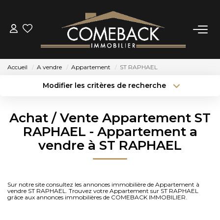
ACHETER
Accueil
A vendre
Appartement
ST RAPHAEL
LOUER
Modifier les critères de recherche
Type de transaction
Localisation
Acheter
Localisation
ESTIMER
Achat / Vente Appartement ST
Type de bien
Sélectionnez...
Surface min
RAPHAEL - Appartement a
NOTRE AGENCE
vendre à ST RAPHAEL
Budget max
Plus de critères
BIENS VENDUS
Créer une alerte
Sur notre site consultez les annonces immobilière de Appartement à
vendre ST RAPHAEL. Trouvez votre Appartement sur ST RAPHAEL
CONTACT
grâce aux annonces immobilières de COMEBACK IMMOBILIER.