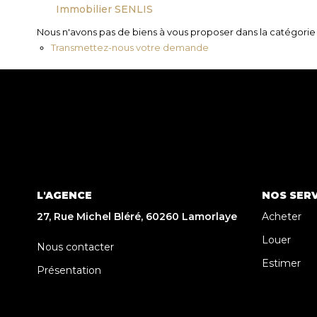
Immobilier SENLIS
Nous n'avons pas de biens à vous proposer dans la catégorie p
Transmettez-nous votre demande
L'AGENCE
NOS SERV
27, Rue Michel Bléré, 60260 Lamorlaye
Acheter
Louer
Nous contacter
Estimer
Présentation