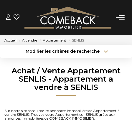
ACHETER
Accueil
A vendre
Appartement
SENLIS
LOUER
Modifier les critères de recherche
Type de transaction
Localisation
Acheter
Localisation
ESTIMER
Achat / Vente Appartement
Type de bien
Sélectionnez...
Surface min
SENLIS - Appartement a
NOTRE AGENCE
vendre à SENLIS
Budget max
Plus de critères
BIENS VENDUS
Créer une alerte
Sur notre site consultez les annonces immobilière de Appartement à
vendre SENLIS. Trouvez votre Appartement sur SENLIS grâce aux
CONTACT
annonces immobilières de COMEBACK IMMOBILIER.