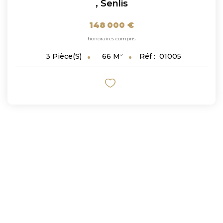
,
Senlis
148 000 €
honoraires compris
66
M²
Réf :
01005
3
Pièce(s)