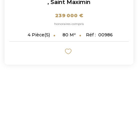
,
Saint Maximin
239 000 €
honoraires compris
80
M²
Réf :
00986
4
Pièce(s)