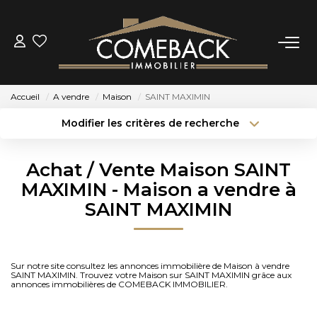
ACHETER
Accueil
A vendre
Maison
SAINT MAXIMIN
LOUER
Modifier les critères de recherche
Type de transaction
Localisation
Acheter
Localisation
ESTIMER
Achat / Vente Maison SAINT
Type de bien
Sélectionnez...
Surface min
MAXIMIN - Maison a vendre à
NOTRE AGENCE
SAINT MAXIMIN
Budget max
Plus de critères
BIENS VENDUS
Créer une alerte
Sur notre site consultez les annonces immobilière de Maison à vendre
SAINT MAXIMIN. Trouvez votre Maison sur SAINT MAXIMIN grâce aux
CONTACT
annonces immobilières de COMEBACK IMMOBILIER.