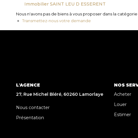
Immobilier SAINT LEU D ESSERENT
Nous n'avons pas de biens à vous proposer dans la catégorie p
Transmettez-nous votre demande
L'AGENCE
NOS SERV
27, Rue Michel Bléré, 60260 Lamorlaye
Acheter
Louer
Nous contacter
Estimer
Présentation