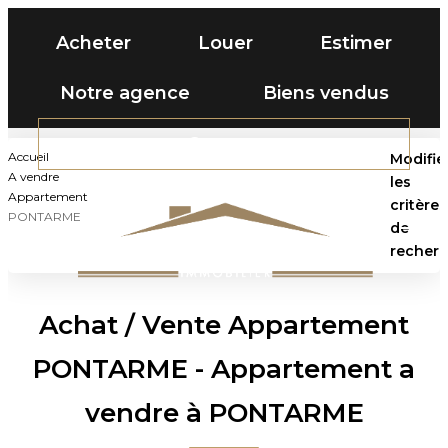
Acheter
Louer
Estimer
Notre agence
Biens vendus
Contact
ACHETER
Accueil
Modifie
A vendre
les
Appartement
critères
LOUER
PONTARME
de
recher
Type de transaction
ESTIMER
Acheter
Localisation
Achat / Vente Appartement
NOTRE AGENCE
Localisation
PONTARME - Appartement a
Type de bien
Sélectionnez...
BIENS VENDUS
vendre à PONTARME
Surface min