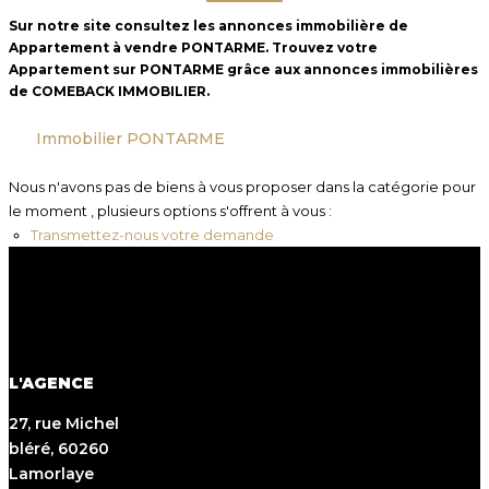
CONTACT
Sur notre site consultez les annonces immobilière de
Appartement à vendre PONTARME. Trouvez votre
Budget max
Appartement sur PONTARME grâce aux annonces immobilières
de COMEBACK IMMOBILIER.
Plus de critères
Immobilier PONTARME
Plus de critères
Nous n'avons pas de biens à vous proposer dans la catégorie pour
Créer une alerte
le moment , plusieurs options s'offrent à vous :
Transmettez-nous votre demande
L'AGENCE
27, rue Michel
bléré, 60260
Lamorlaye