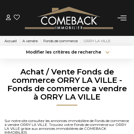
ACHETER
Accueil
A vendre
Fonds de commerce
ORRY LA VILLE
LOUER
Modifier les critères de recherche
Type de transaction
Localisation
Acheter
Localisation
ESTIMER
Achat / Vente Fonds de
Type de bien
Sélectionnez...
Surface min
commerce ORRY LA VILLE -
NOTRE AGENCE
Fonds de commerce a vendre
Budget max
Plus de critères
à ORRY LA VILLE
BIENS VENDUS
Créer une alerte
CONTACT
Sur notre site consultez les annonces immobilière de Fonds de commerce
à vendre ORRY LA VILLE. Trouvez votre Fonds de commerce sur ORRY
LA VILLE grâce aux annonces immobilières de COMEBACK
IMMOBILIER.