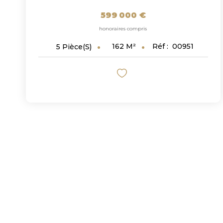
599 000 €
honoraires compris
162
M²
Réf :
00951
5
Pièce(s)