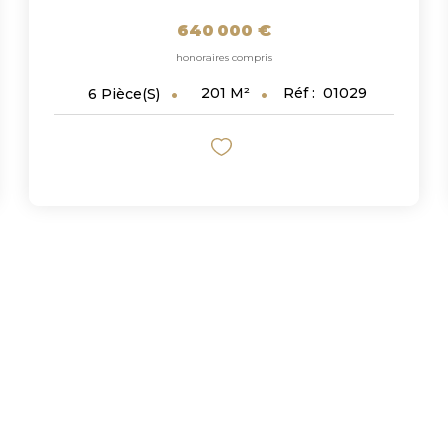
640 000 €
honoraires compris
201
M²
Réf :
01029
6
Pièce(s)