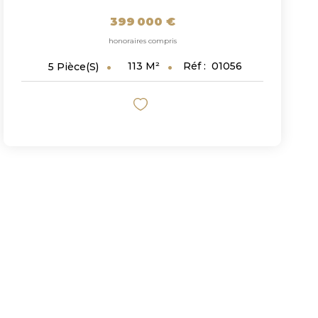
399 000 €
honoraires compris
113
M²
Réf :
01056
5
Pièce(s)