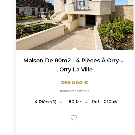
Maison De 80m2 - 4 Pièces À Orry-La-Ville !
,
Orry La Ville
350 000 €
honoraires compris
80
M²
Réf :
01046
4
Pièce(s)