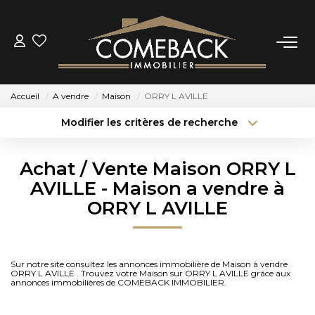
ACHETER
Accueil
A vendre
Maison
ORRY L AVILLE
LOUER
Modifier les critères de recherche
Type de transaction
Localisation
Acheter
Localisation
ESTIMER
Achat / Vente Maison ORRY L
Type de bien
Sélectionnez...
Surface min
AVILLE - Maison a vendre à
NOTRE AGENCE
ORRY L AVILLE
Budget max
Plus de critères
BIENS VENDUS
Créer une alerte
Sur notre site consultez les annonces immobilière de Maison à vendre
ORRY L AVILLE . Trouvez votre Maison sur ORRY L AVILLE grâce aux
CONTACT
annonces immobilières de COMEBACK IMMOBILIER.