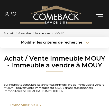
ACHETER
Accueil
A vendre
Immeuble
MOUY
LOUER
Modifier les critères de recherche
Type de transaction
Localisation
Acheter
Localisation
ESTIMER
Achat / Vente Immeuble MOUY
Type de bien
Sélectionnez...
Surface min
- Immeuble a vendre à MOUY
NOTRE AGENCE
Budget max
Plus de critères
BIENS VENDUS
Sur notre site consultez les annonces immobilière de Immeuble à vendre
Créer une alerte
MOUY. Trouvez votre Immeuble sur MOUY grâce aux annonces
immobilières de COMEBACK IMMOBILIER.
CONTACT
Immobilier MOUY