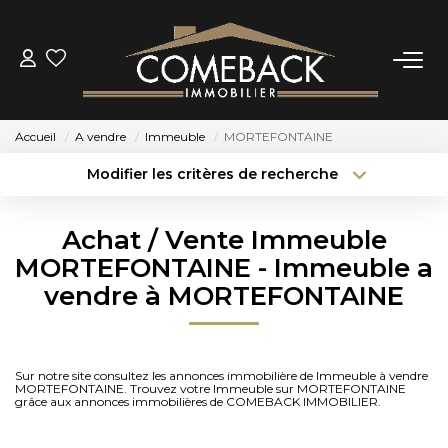
ACHETER
Accueil
A vendre
Immeuble
MORTEFONTAINE
LOUER
Modifier les critères de recherche
Type de transaction
Localisation
Acheter
Localisation
ESTIMER
Achat / Vente Immeuble
Type de bien
Sélectionnez...
Surface min
MORTEFONTAINE - Immeuble a
NOTRE AGENCE
vendre à MORTEFONTAINE
Budget max
Plus de critères
BIENS VENDUS
Créer une alerte
Sur notre site consultez les annonces immobilière de Immeuble à vendre
MORTEFONTAINE. Trouvez votre Immeuble sur MORTEFONTAINE
CONTACT
grâce aux annonces immobilières de COMEBACK IMMOBILIER.