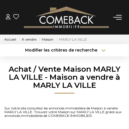
ACHETER
Accueil
A vendre
Maison
MARLY LA VILLE
LOUER
Modifier les critères de recherche
Type de transaction
Localisation
Acheter
Localisation
ESTIMER
Achat / Vente Maison MARLY
Type de bien
Sélectionnez...
Surface min
LA VILLE - Maison a vendre à
NOTRE AGENCE
MARLY LA VILLE
Budget max
Plus de critères
BIENS VENDUS
Créer une alerte
Sur notre site consultez les annonces immobilière de Maison à vendre
MARLY LA VILLE. Trouvez votre Maison sur MARLY LA VILLE grâce aux
CONTACT
annonces immobilières de COMEBACK IMMOBILIER.