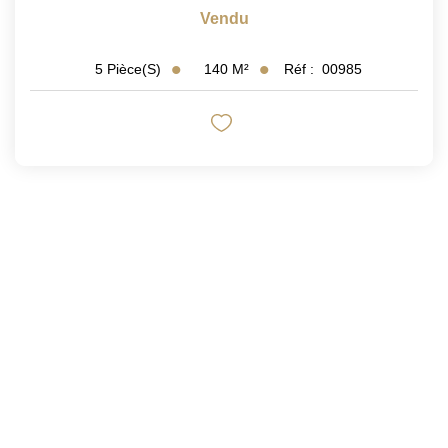
Vendu
140
M²
Réf :
00985
5
Pièce(s)