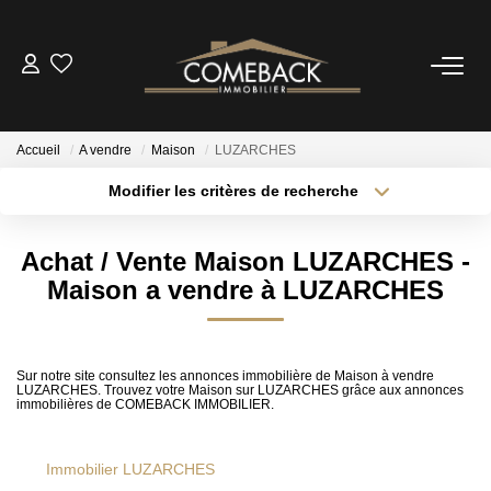
ACHETER
Accueil
A vendre
Maison
LUZARCHES
LOUER
Modifier les critères de recherche
Localisation
Type de transaction
Surface min
ESTIMER
Achat / Vente Maison LUZARCHES -
Type de bien
Maison a vendre à LUZARCHES
Plus de critères
Budget max
NOTRE AGENCE
Créer une alerte
BIENS VENDUS
Sur notre site consultez les annonces immobilière de Maison à vendre
LUZARCHES. Trouvez votre Maison sur LUZARCHES grâce aux annonces
immobilières de COMEBACK IMMOBILIER.
CONTACT
Immobilier LUZARCHES