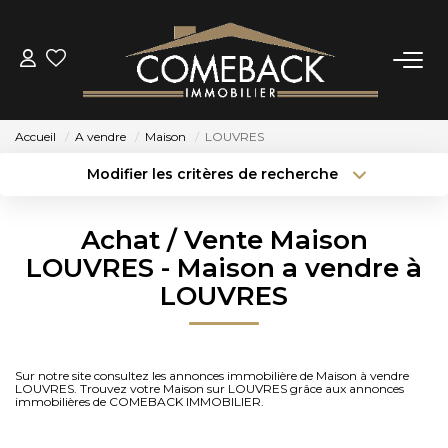
ACHETER
Accueil
A vendre
Maison
LOUVRES
LOUER
Modifier les critères de recherche
Type de transaction
Localisation
Acheter
Localisation
ESTIMER
Achat / Vente Maison
Type de bien
Sélectionnez...
Surface min
LOUVRES - Maison a vendre à
NOTRE AGENCE
LOUVRES
Budget max
Plus de critères
BIENS VENDUS
Créer une alerte
Sur notre site consultez les annonces immobilière de Maison à vendre
LOUVRES. Trouvez votre Maison sur LOUVRES grâce aux annonces
CONTACT
immobilières de COMEBACK IMMOBILIER.