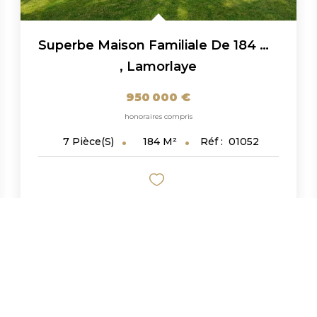
Superbe Maison Familiale De 184 M² Sur Terrain De 826 M² -...
,
Lamorlaye
950 000 €
honoraires compris
184
M²
Réf :
01052
7
Pièce(s)