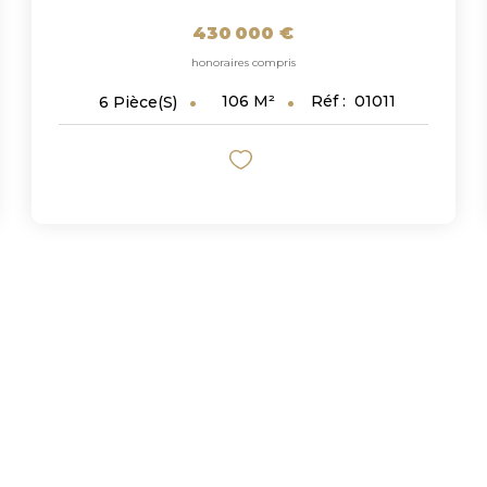
430 000 €
honoraires compris
106
M²
Réf :
01011
6
Pièce(s)