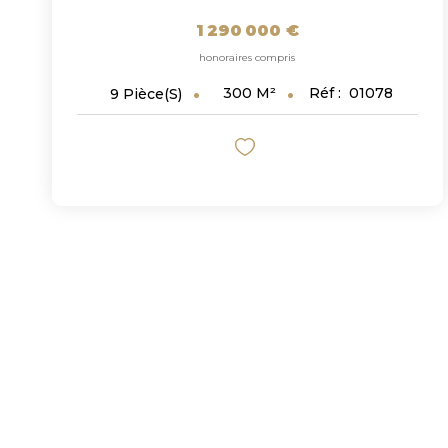
1 290 000 €
honoraires compris
300
M²
Réf :
01078
9
Pièce(s)