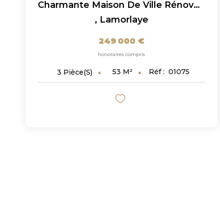
Charmante Maison De Ville Rénovée En Plein Coeur De...
,
Lamorlaye
249 000 €
honoraires compris
53
M²
Réf :
01075
3
Pièce(s)