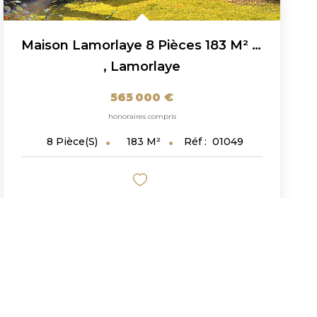
Maison Lamorlaye 8 Pièces 183 M² Dans Le Domaine Du Lys -...
,
Lamorlaye
565 000 €
honoraires compris
183
M²
Réf :
01049
8
Pièce(s)