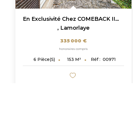
En Exclusivité Chez COMEBACK IIMMOBILIER : Maison À...
,
Lamorlaye
335 000 €
honoraires compris
153
M²
Réf :
00971
6
Pièce(s)