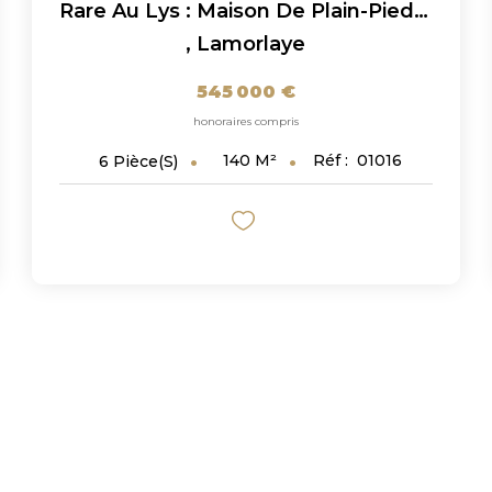
Rare Au Lys : Maison De Plain-Pied 140 M² Sur 4 700 M² De...
,
Lamorlaye
545 000 €
honoraires compris
140
M²
Réf :
01016
6
Pièce(s)