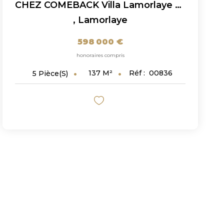
CHEZ COMEBACK Villa Lamorlaye 5 Pièces 137.45 M² Dans Le...
,
Lamorlaye
598 000 €
honoraires compris
137
M²
Réf :
00836
5
Pièce(s)