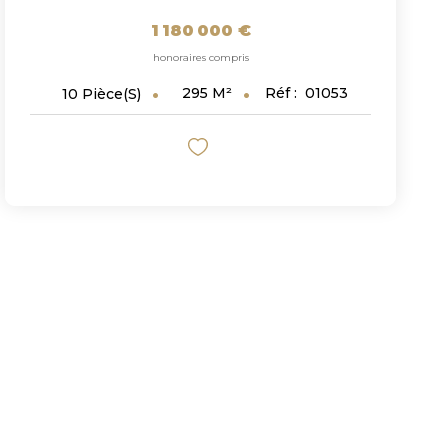
1 180 000 €
honoraires compris
295
M²
Réf :
01053
10
Pièce(s)