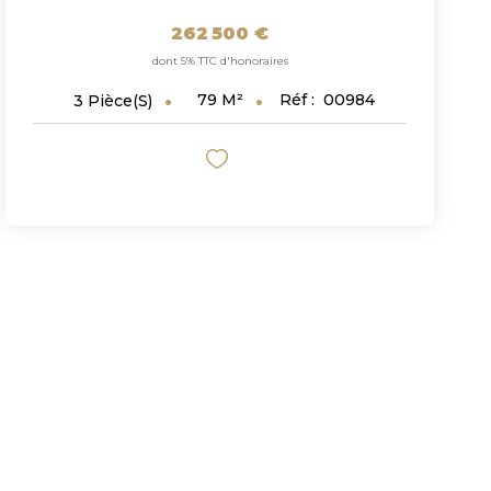
262 500 €
dont 5% TTC d'honoraires
79
M²
Réf :
00984
3
Pièce(s)