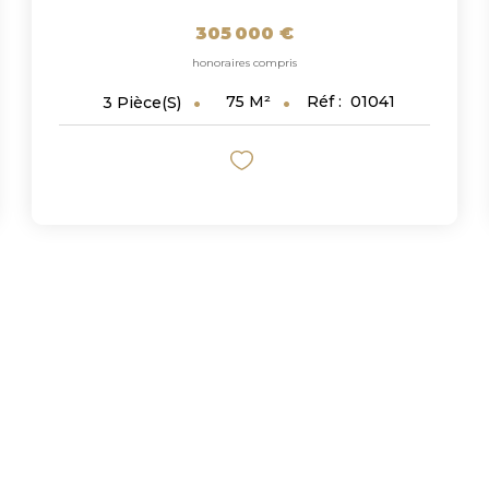
305 000 €
honoraires compris
75
M²
Réf :
01041
3
Pièce(s)