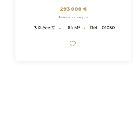
293 000 €
honoraires compris
64
M²
Réf :
01050
3
Pièce(s)