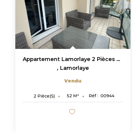
Appartement Lamorlaye 2 Pièces 51.69 M² Loi Carrez Au 2ème...
,
Lamorlaye
Vendu
52
M²
Réf :
00944
2
Pièce(s)