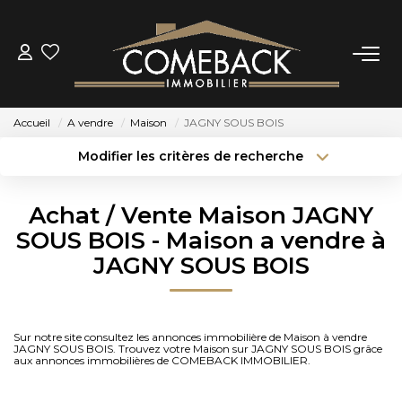
ACHETER
Accueil
A vendre
Maison
JAGNY SOUS BOIS
LOUER
Modifier les critères de recherche
Type de transaction
Localisation
Acheter
Localisation
ESTIMER
Achat / Vente Maison JAGNY
Type de bien
Sélectionnez...
Surface min
SOUS BOIS - Maison a vendre à
NOTRE AGENCE
JAGNY SOUS BOIS
Budget max
Plus de critères
BIENS VENDUS
Créer une alerte
Sur notre site consultez les annonces immobilière de Maison à vendre
JAGNY SOUS BOIS. Trouvez votre Maison sur JAGNY SOUS BOIS grâce
CONTACT
aux annonces immobilières de COMEBACK IMMOBILIER.