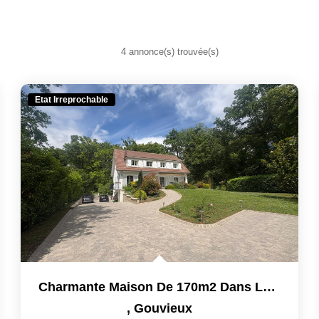
4 annonce(s) trouvée(s)
Etat Irreprochable
Charmante Maison De 170m2 Dans Le Domaine Du Lys À Gouvieux...
,
Gouvieux