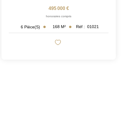
495 000 €
honoraires compris
168
M²
Réf :
01021
6
Pièce(s)