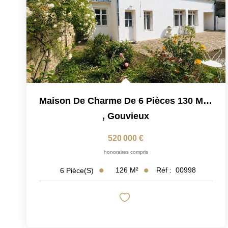
Maison De Charme De 6 Pièces 130 M2 À Gouvieux / Chantilly...
,
Gouvieux
520 000 €
honoraires compris
126
M²
Réf :
00998
6
Pièce(s)