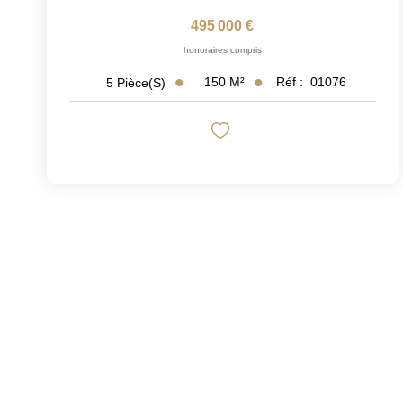
495 000 €
honoraires compris
150
M²
Réf :
01076
5
Pièce(s)