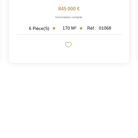
845 000 €
honoraires compris
170
M²
Réf :
01068
6
Pièce(s)