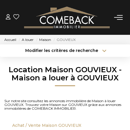
ACHETER
Accueil
A louer
Maison
GOUVIEUX
LOUER
Modifier les critères de recherche
Type de transaction
Localisation
Acheter
Localisation
ESTIMER
Location Maison GOUVIEUX -
Type de bien
Sélectionnez...
Surface min
Maison a louer à GOUVIEUX
NOTRE AGENCE
Budget max
Plus de critères
BIENS VENDUS
Sur notre site consultez les annonces immobilière de Maison à louer
Créer une alerte
GOUVIEUX. Trouvez votre Maison sur GOUVIEUX grâce aux annonces
immobilières de COMEBACK IMMOBILIER.
CONTACT
Achat / Vente Maison GOUVIEUX