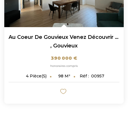
Au Coeur De Gouvieux Venez Découvrir Ce Magnifique...
,
Gouvieux
390 000 €
honoraires compris
98
M²
Réf :
00957
4
Pièce(s)