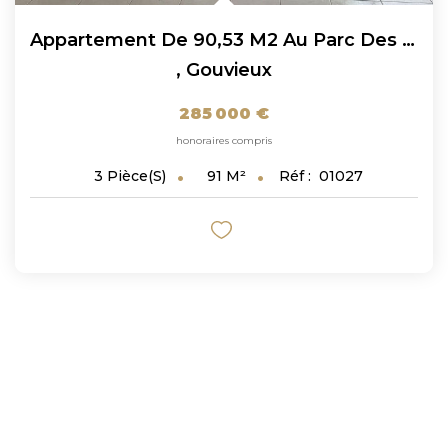
Appartement De 90,53 M2 Au Parc Des Aigles À Gouvieux !!!
,
Gouvieux
285 000 €
honoraires compris
91
M²
Réf :
01027
3
Pièce(s)