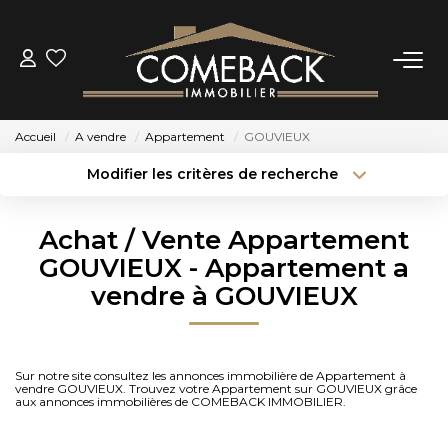
ACHETER
Accueil
A vendre
Appartement
GOUVIEUX
LOUER
Modifier les critères de recherche
Type de transaction
Localisation
Acheter
Localisation
ESTIMER
Achat / Vente Appartement
Type de bien
Sélectionnez...
Surface min
GOUVIEUX - Appartement a
NOTRE AGENCE
vendre à GOUVIEUX
Budget max
Plus de critères
BIENS VENDUS
Créer une alerte
Sur notre site consultez les annonces immobilière de Appartement à
vendre GOUVIEUX. Trouvez votre Appartement sur GOUVIEUX grâce
CONTACT
aux annonces immobilières de COMEBACK IMMOBILIER.