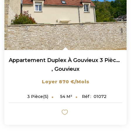
Appartement Duplex À Gouvieux 3 Pièces 53.75 M² (Quartier...
,
Gouvieux
Loyer 870 €/mois
54
M²
Réf :
01072
3
Pièce(s)