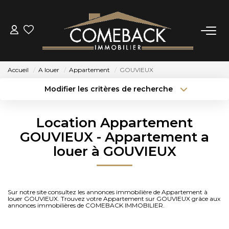
ACHETER
Accueil
A louer
Appartement
GOUVIEUX
LOUER
Modifier les critères de recherche
Type de transaction
Localisation
Acheter
Localisation
ESTIMER
Location Appartement
Type de bien
Sélectionnez...
Surface min
GOUVIEUX - Appartement a
NOTRE AGENCE
louer à GOUVIEUX
Budget max
Plus de critères
BIENS VENDUS
Créer une alerte
Sur notre site consultez les annonces immobilière de Appartement à
louer GOUVIEUX. Trouvez votre Appartement sur GOUVIEUX grâce aux
CONTACT
annonces immobilières de COMEBACK IMMOBILIER.