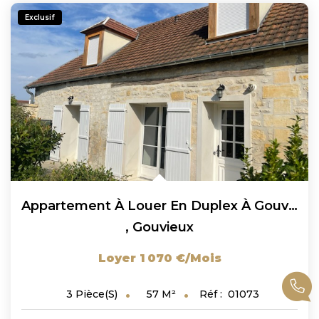
Exclusif
Appartement À Louer En Duplex À Gouvieux 3 Pièces 57 M² LOI...
,
Gouvieux
Loyer 1 070 €/mois
57
M²
Réf :
01073
3
Pièce(s)