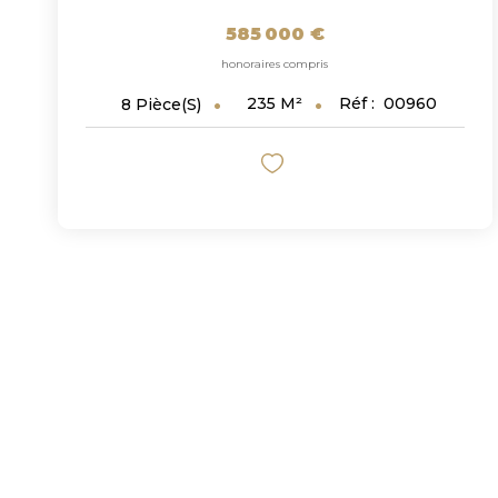
585 000 €
honoraires compris
235
M²
Réf :
00960
8
Pièce(s)