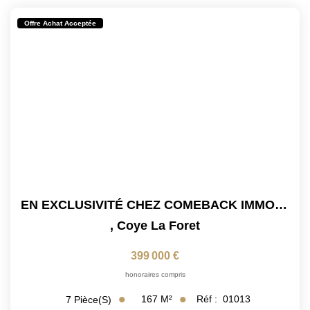
Offre Achat Acceptée
EN EXCLUSIVITÉ CHEZ COMEBACK IMMOBILIER !! Maison À Coye La...
,
Coye La Foret
399 000 €
honoraires compris
167
M²
Réf :
01013
7
Pièce(s)