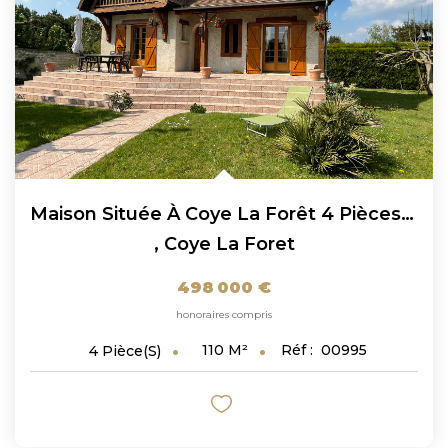
Maison Située À Coye La Forêt 4 Pièces 110 M² Sur Un...
,
Coye La Foret
498 000 €
honoraires compris
110
M²
Réf :
00995
4
Pièce(s)