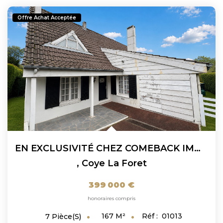
Offre Achat Acceptée
EN EXCLUSIVITÉ CHEZ COMEBACK IMMOBILIER !! Maison À Coye La...
,
Coye La Foret
399 000 €
honoraires compris
167
M²
Réf :
01013
7
Pièce(s)