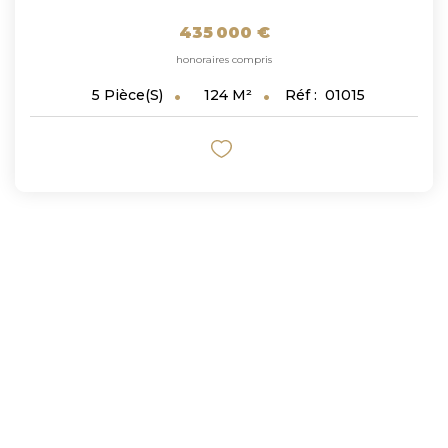
435 000 €
honoraires compris
124
M²
Réf :
01015
5
Pièce(s)