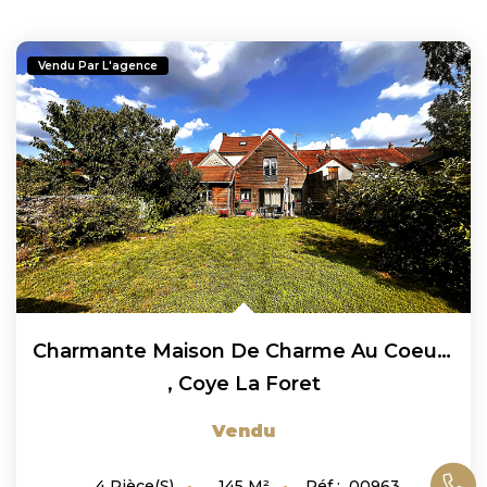
Vendu Par L'agence
Charmante Maison De Charme Au Coeur De Coye La Foret De 145...
,
Coye La Foret
Vendu
145
M²
Réf :
00963
4
Pièce(s)