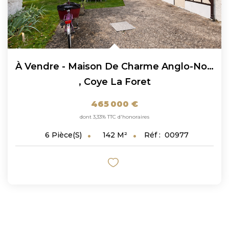
À Vendre - Maison De Charme Anglo-Normande Au Coeur De...
,
Coye La Foret
465 000 €
dont 3,33% TTC d'honoraires
142
M²
Réf :
00977
6
Pièce(s)