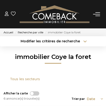
ACHETER
Accueil
Recherche par ville
immobilier Coye la foret
LOUER
Modifier les critères de recherche
Type de transaction
Localisation
Acheter
Localisation
ESTIMER
immobilier Coye la foret
Type de bien
Sélectionnez...
Surface min
NOTRE AGENCE
Budget max
Plus de critères
Tous les secteurs
BIENS VENDUS
Créer une alerte
Afficher la carte
CONTACT
6 annonce(s) trouvée(s)
Trier par