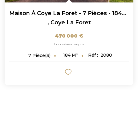
Maison À Coye La Foret - 7 Pièces - 184m2 !!
,
Coye La Foret
470 000 €
honoraires compris
184
M²
Réf :
2080
7
Pièce(s)