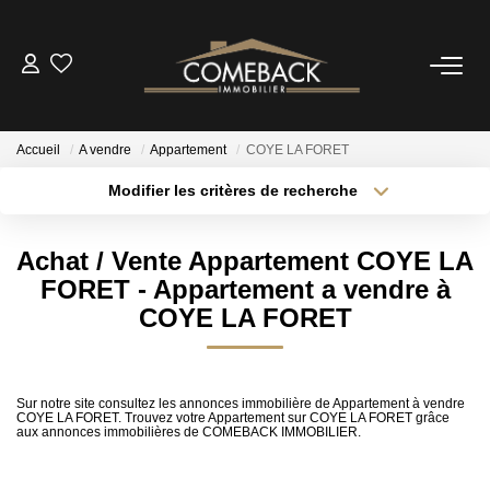
ACHETER
Accueil
A vendre
Appartement
COYE LA FORET
LOUER
Modifier les critères de recherche
Localisation
Type de transaction
Surface min
ESTIMER
Achat / Vente Appartement COYE LA
Type de bien
FORET - Appartement a vendre à
Plus de critères
Budget max
NOTRE AGENCE
COYE LA FORET
Créer une alerte
BIENS VENDUS
Sur notre site consultez les annonces immobilière de Appartement à vendre
COYE LA FORET. Trouvez votre Appartement sur COYE LA FORET grâce
aux annonces immobilières de COMEBACK IMMOBILIER.
CONTACT