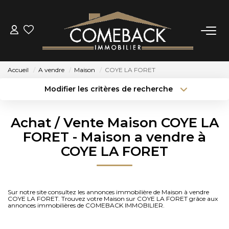
ACHETER
Accueil
A vendre
Maison
COYE LA FORET
LOUER
Modifier les critères de recherche
Type de transaction
Localisation
Acheter
Localisation
ESTIMER
Achat / Vente Maison COYE LA
Type de bien
Sélectionnez...
Surface min
FORET - Maison a vendre à
NOTRE AGENCE
COYE LA FORET
Budget max
Plus de critères
BIENS VENDUS
Créer une alerte
Sur notre site consultez les annonces immobilière de Maison à vendre
COYE LA FORET. Trouvez votre Maison sur COYE LA FORET grâce aux
CONTACT
annonces immobilières de COMEBACK IMMOBILIER.