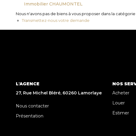
Immobilier CHAUMONTEL
Nous n'avons pas de biens à vous proposer dans la catégorie p
Transmettez-nous votre demande
L'AGENCE
NOS SERV
27, Rue Michel Bléré, 60260 Lamorlaye
Acheter
Louer
Nous contacter
Estimer
Présentation