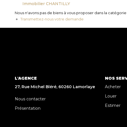
Immobilier CHANTILLY
Nous n'avons pas de biens à vous proposer dans la catégorie p
Transmettez-nous votre demande
L'AGENCE
NOS SERV
27, Rue Michel Bléré, 60260 Lamorlaye
Acheter
Louer
Nous contacter
Estimer
Présentation