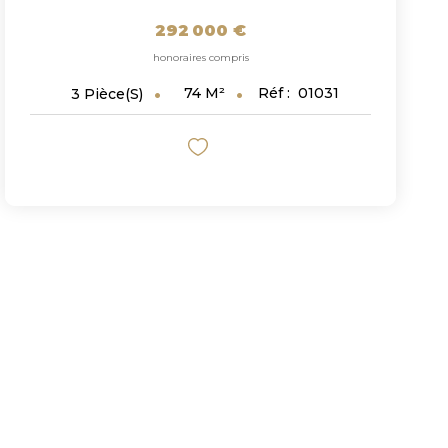
292 000 €
honoraires compris
74
M²
Réf :
01031
3
Pièce(s)