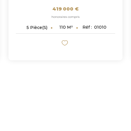
419 000 €
honoraires compris
110
M²
Réf :
01010
5
Pièce(s)