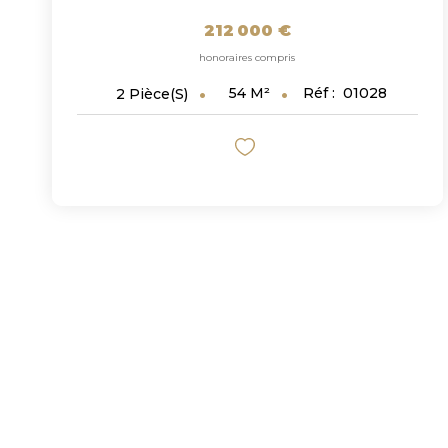
212 000 €
honoraires compris
54
M²
Réf :
01028
2
Pièce(s)