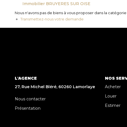
Immobilier BRUYERES SUR OISE
Nous n'avons pas de biens à vous proposer dans la catégorie p
Transmettez-nous votre demande
L'AGENCE
NOS SERV
27, Rue Michel Bléré, 60260 Lamorlaye
Acheter
Louer
Nous contacter
Estimer
Présentation