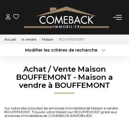
ACHETER
Accueil
A vendre
Maison
BOUFFEMONT
LOUER
Modifier les critères de recherche
Type de transaction
Localisation
Acheter
Localisation
ESTIMER
Achat / Vente Maison
Type de bien
Sélectionnez...
Surface min
BOUFFEMONT - Maison a
NOTRE AGENCE
vendre à BOUFFEMONT
Budget max
Plus de critères
BIENS VENDUS
Créer une alerte
Sur notre site consultez les annonces immobilière de Maison à vendre
BOUFFEMONT. Trouvez votre Maison sur BOUFFEMONT grâce aux
CONTACT
annonces immobilières de COMEBACK IMMOBILIER.