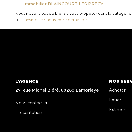
Immobilier BLAINCOURT LES PRECY
Nous n'avons pas de biens à vous proposer dans la catégorie p
Transmettez-nous votre demande
L'AGENCE
NOS SERV
27, Rue Michel Bléré, 60260 Lamorlaye
Acheter
Louer
Nous contacter
Estimer
Présentation