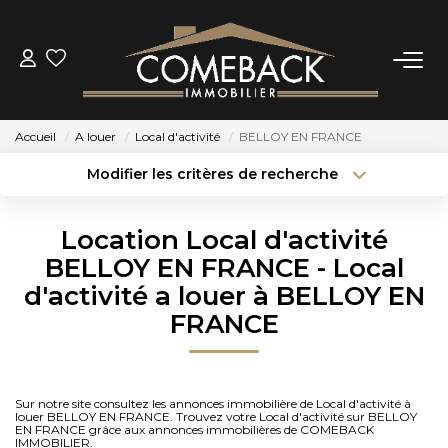
ACHETER
Accueil
A louer
Local d'activité
BELLOY EN FRANCE
LOUER
Modifier les critères de recherche
Type de transaction
Localisation
Acheter
Localisation
ESTIMER
Location Local d'activité
Type de bien
Sélectionnez...
Surface min
BELLOY EN FRANCE - Local
NOTRE AGENCE
d'activité a louer à BELLOY EN
Budget max
Plus de critères
FRANCE
BIENS VENDUS
Créer une alerte
CONTACT
Sur notre site consultez les annonces immobilière de Local d'activité à
louer BELLOY EN FRANCE. Trouvez votre Local d'activité sur BELLOY
EN FRANCE grâce aux annonces immobilières de COMEBACK
IMMOBILIER.