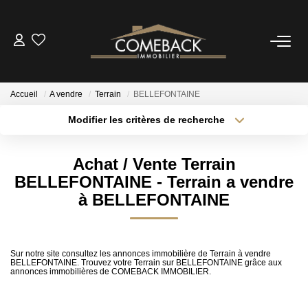
ACHETER
Accueil
A vendre
Terrain
BELLEFONTAINE
LOUER
Modifier les critères de recherche
Localisation
Type de transaction
Surface min
ESTIMER
Achat / Vente Terrain
Type de bien
BELLEFONTAINE - Terrain a vendre
Plus de critères
Budget max
NOTRE AGENCE
à BELLEFONTAINE
Créer une alerte
BIENS VENDUS
Sur notre site consultez les annonces immobilière de Terrain à vendre
BELLEFONTAINE. Trouvez votre Terrain sur BELLEFONTAINE grâce aux
annonces immobilières de COMEBACK IMMOBILIER.
CONTACT