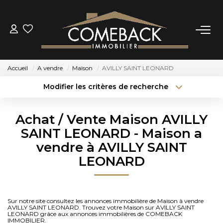
ACHETER
Accueil
A vendre
Maison
AVILLY SAINT LEONARD
LOUER
Modifier les critères de recherche
Type de transaction
Localisation
Acheter
Localisation
ESTIMER
Achat / Vente Maison AVILLY
Type de bien
Sélectionnez...
Surface min
SAINT LEONARD - Maison a
NOTRE AGENCE
vendre à AVILLY SAINT
Budget max
Plus de critères
LEONARD
BIENS VENDUS
Créer une alerte
CONTACT
Sur notre site consultez les annonces immobilière de Maison à vendre
AVILLY SAINT LEONARD. Trouvez votre Maison sur AVILLY SAINT
LEONARD grâce aux annonces immobilières de COMEBACK
IMMOBILIER.