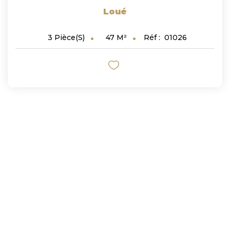
Loué
47
M²
Réf :
01026
3
Pièce(s)