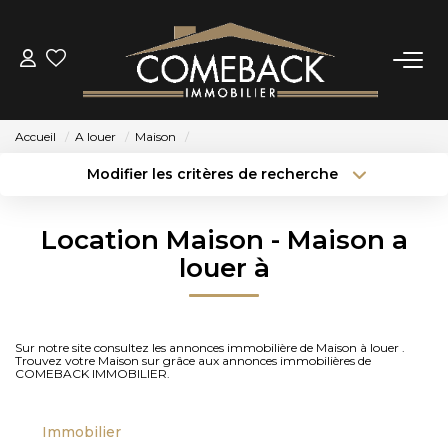
ACHETER
Accueil
A louer
Maison
LOUER
Modifier les critères de recherche
Type de transaction
Localisation
Acheter
Localisation
ESTIMER
Location Maison - Maison a
Type de bien
Sélectionnez...
Surface min
louer à
NOTRE AGENCE
Budget max
Plus de critères
BIENS VENDUS
Sur notre site consultez les annonces immobilière de Maison à louer .
Créer une alerte
Trouvez votre Maison sur grâce aux annonces immobilières de
COMEBACK IMMOBILIER.
CONTACT
Immobilier