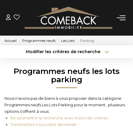
ACHETER
Accueil
Programmes neufs
Les Lots
Parking
LOUER
Modifier les critères de recherche
Type de transaction
Localisation
Acheter
Localisation
ESTIMER
Programmes neufs les lots
Type de bien
Sélectionnez...
Surface min
parking
NOTRE AGENCE
Budget max
Plus de critères
Nous n'avons pas de biens à vous proposer dans la catégorie
BIENS VENDUS
Programmes neufs Les Lots Parking pour le moment , plusieurs
Créer une alerte
options s'offrent à vous :
Re-soumettre la recherche avec moins de critères.
CONTACT
Transmettez-nous votre demande