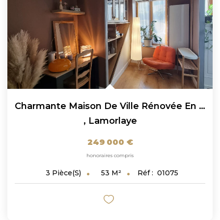
Charmante Maison De Ville Rénovée En Plein Coeur De...
,
Lamorlaye
249 000 €
honoraires compris
53
M²
Réf :
01075
3
Pièce(s)