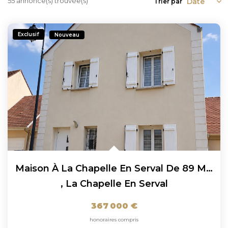
55 annonce(s) trouvée(s)
Trier par
Exclusif
Nouveau
Maison À La Chapelle En Serval De 89 M² Idéalement Située...
,
La Chapelle En Serval
367 000 €
honoraires compris