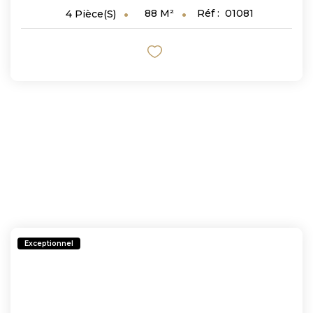
88
M²
Réf :
01081
4
Pièce(s)
Exceptionnel