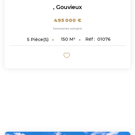
,
Gouvieux
495 000 €
honoraires compris
150
M²
Réf :
01076
5
Pièce(s)