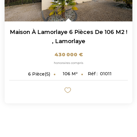
Maison À Lamorlaye 6 Pièces De 106 M2 !
,
Lamorlaye
430 000 €
honoraires compris
106
M²
Réf :
01011
6
Pièce(s)