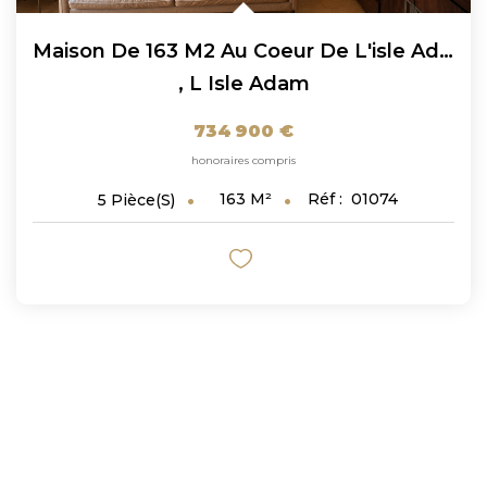
Maison De 163 M2 Au Coeur De L'isle Adam
,
L Isle Adam
734 900 €
honoraires compris
163
M²
Réf :
01074
5
Pièce(s)