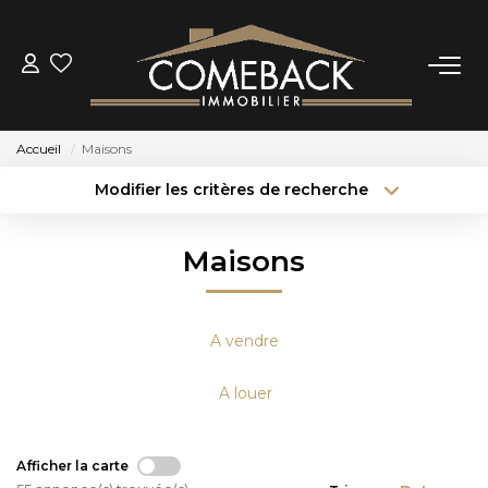
ACHETER
Accueil
Maisons
LOUER
Modifier les critères de recherche
Type de transaction
Localisation
Acheter
Localisation
ESTIMER
Maisons
Type de bien
Sélectionnez...
Surface min
NOTRE AGENCE
Budget max
Plus de critères
A vendre
BIENS VENDUS
Créer une alerte
A louer
CONTACT
Afficher la carte