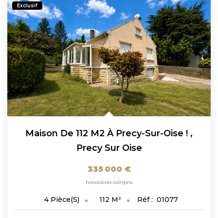
Exclusif
Maison De 112 M2 À Precy-Sur-Oise !
,
Precy Sur Oise
335 000 €
honoraires compris
112
M²
Réf :
01077
4
Pièce(s)