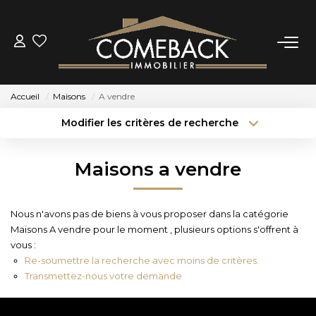
ACHETER
Accueil
Maisons
A vendre
LOUER
Modifier les critères de recherche
Type de transaction
Localisation
Acheter
Localisation
ESTIMER
Maisons a vendre
Type de bien
Sélectionnez...
Surface min
NOTRE AGENCE
Nous n'avons pas de biens à vous proposer dans la catégorie
Budget max
Plus de critères
Maisons A vendre pour le moment , plusieurs options s'offrent à
BIENS VENDUS
vous :
Créer une alerte
Re-soumettre la recherche avec moins de critères.
Transmettez-nous votre demande
CONTACT