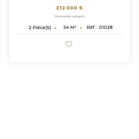
212 000 €
honoraires compris
54
M²
Réf :
01028
2
Pièce(s)