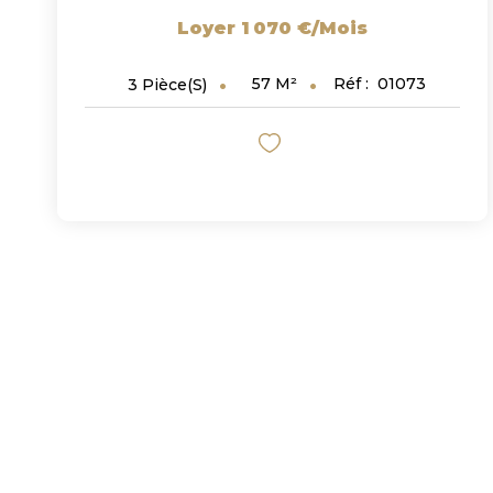
Loyer 1 070 €/mois
57
M²
Réf :
01073
3
Pièce(s)