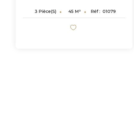
45
M²
Réf :
01079
3
Pièce(s)