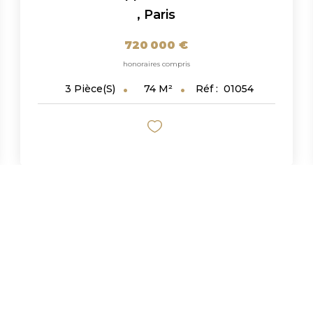
,
Paris
720 000 €
honoraires compris
74
M²
Réf :
01054
3
Pièce(s)