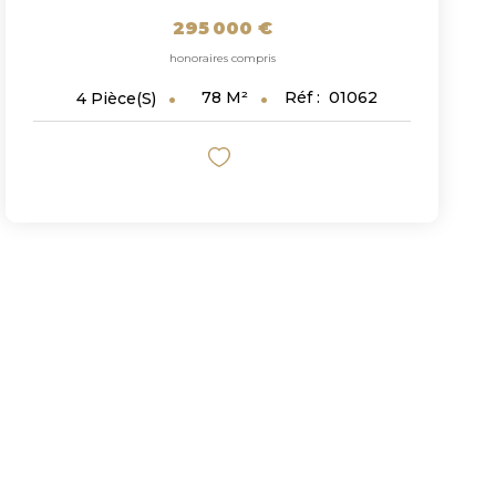
295 000 €
honoraires compris
78
M²
Réf :
01062
4
Pièce(s)