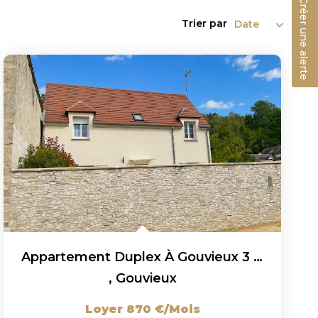
Créer une alerte
Trier par
Appartement Duplex À Gouvieux 3 Pièces 53.75 M² (Quartier...
,
Gouvieux
Loyer 870 €/mois