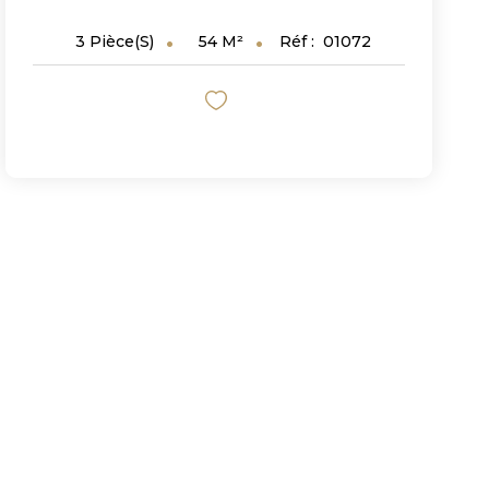
54
M²
Réf :
01072
3
Pièce(s)