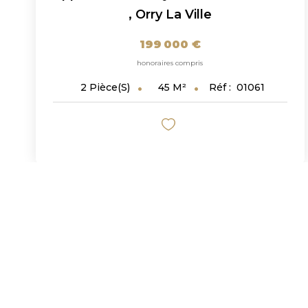
,
Orry La Ville
199 000 €
honoraires compris
45
M²
Réf :
01061
2
Pièce(s)