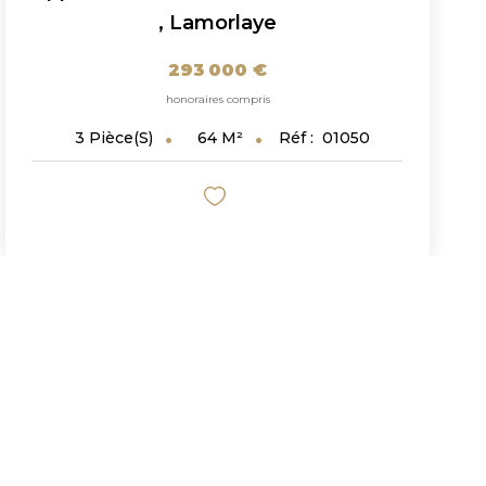
,
Lamorlaye
293 000 €
honoraires compris
64
M²
Réf :
01050
3
Pièce(s)