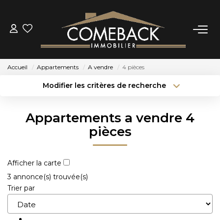
ACHETER
Accueil
Appartements
A vendre
4 pièces
LOUER
Modifier les critères de recherche
Type de transaction
Localisation
Acheter
Localisation
ESTIMER
Appartements a vendre 4
Type de bien
Sélectionnez...
Surface min
pièces
NOTRE AGENCE
Budget max
Plus de critères
Afficher la carte
BIENS VENDUS
Créer une alerte
3 annonce(s) trouvée(s)
Trier par
CONTACT
Nouveau