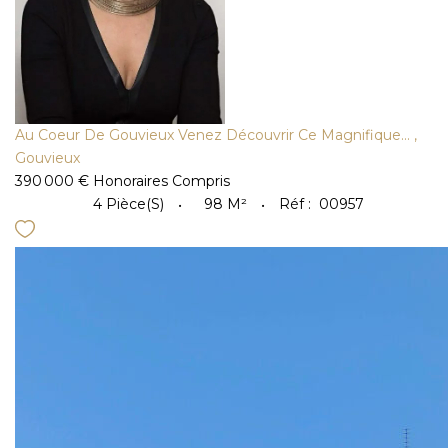
Au Coeur De Gouvieux Venez Découvrir Ce Magnifique...
,
Gouvieux
390 000 €
Honoraires Compris
4
Pièce(s)
98
M²
Réf :
00957