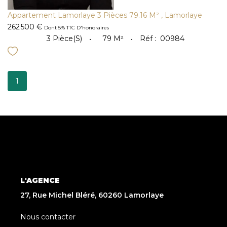
Appartement Lamorlaye 3 Pièces 79.16 M²
,
Lamorlaye
262 500 €
Dont 5% TTC D'honoraires
3
Pièce(s)
79
M²
Réf :
00984
1
L'AGENCE
27, Rue Michel Bléré, 60260 Lamorlaye
Nous contacter