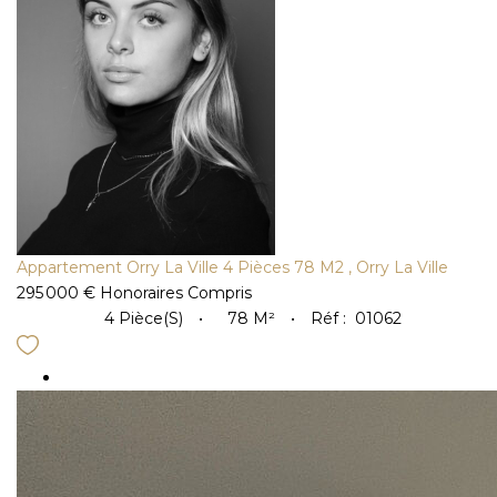
Appartement Orry La Ville 4 Pièces 78 M2
,
Orry La Ville
295 000 €
Honoraires Compris
4
Pièce(s)
78
M²
Réf :
01062
Nouveau