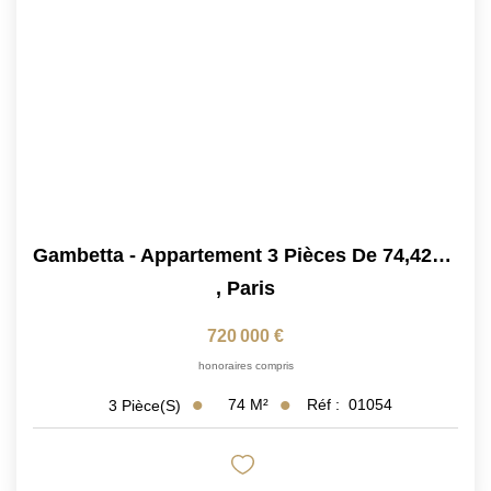
Gambetta - Appartement 3 Pièces De 74,42m2 Avec Balcon De...
,
Paris
720 000 €
honoraires compris
74
M²
Réf :
01054
3
Pièce(s)