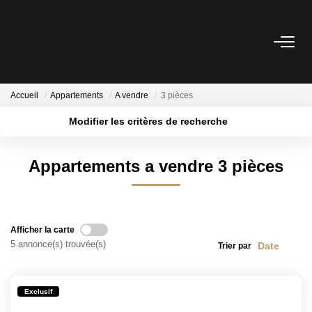
ACHETER
Accueil
Appartements
A vendre
3 pièces
LOUER
Modifier les critères de recherche
Localisation
Type de transaction
Surface min
ESTIMER
Appartements a vendre 3 pièces
Type de bien
Plus de critères
Budget max
NOTRE AGENCE
Créer une alerte
Afficher la carte
BIENS VENDUS
5 annonce(s) trouvée(s)
Trier par
CONTACT
Exclusif