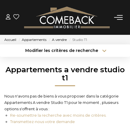
ACHETER
Accueil
Appartements
A vendre
Studio T1
LOUER
Modifier les critères de recherche
Type de transaction
Localisation
Acheter
Localisation
ESTIMER
Appartements a vendre studio
Type de bien
Sélectionnez...
Surface min
t1
NOTRE AGENCE
Budget max
Plus de critères
Nous n'avons pas de biens à vous proposer dans la catégorie
BIENS VENDUS
Appartements A vendre Studio T1 pour le moment , plusieurs
Créer une alerte
options s'offrent à vous :
Re-soumettre la recherche avec moins de critères.
CONTACT
Transmettez-nous votre demande