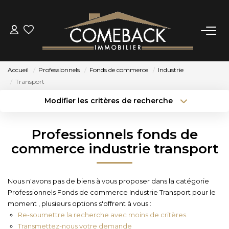
ACHETER
Accueil
Professionnels
Fonds de commerce
Industrie
LOUER
Transport
Modifier les critères de recherche
Type de transaction
Localisation
ESTIMER
Acheter
Localisation
Professionnels fonds de
Type de bien
NOTRE AGENCE
Sélectionnez...
Surface min
commerce industrie transport
Budget max
Plus de critères
BIENS VENDUS
Nous n'avons pas de biens à vous proposer dans la catégorie
Professionnels Fonds de commerce Industrie Transport pour le
Créer une alerte
CONTACT
moment , plusieurs options s'offrent à vous :
Re-soumettre la recherche avec moins de critères.
Transmettez-nous votre demande