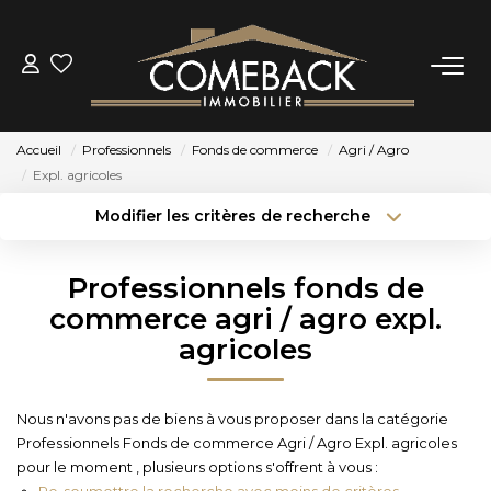
ACHETER
Accueil
Professionnels
Fonds de commerce
Agri / Agro
LOUER
Expl. agricoles
Modifier les critères de recherche
Type de transaction
Localisation
ESTIMER
Acheter
Localisation
Professionnels fonds de
Type de bien
NOTRE AGENCE
Sélectionnez...
Surface min
commerce agri / agro expl.
agricoles
Budget max
Plus de critères
BIENS VENDUS
Créer une alerte
Nous n'avons pas de biens à vous proposer dans la catégorie
CONTACT
Professionnels Fonds de commerce Agri / Agro Expl. agricoles
pour le moment , plusieurs options s'offrent à vous :
Re-soumettre la recherche avec moins de critères.