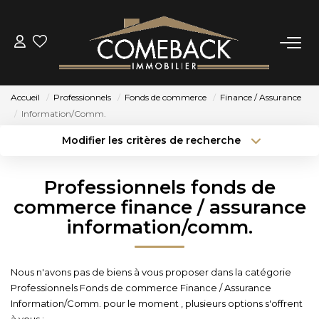
ACHETER
Accueil
Professionnels
Fonds de commerce
Finance / Assurance
LOUER
Information/Comm.
Modifier les critères de recherche
Type de transaction
Localisation
ESTIMER
Acheter
Localisation
Professionnels fonds de
Type de bien
NOTRE AGENCE
Sélectionnez...
Surface min
commerce finance / assurance
information/comm.
Budget max
Plus de critères
BIENS VENDUS
Créer une alerte
Nous n'avons pas de biens à vous proposer dans la catégorie
CONTACT
Professionnels Fonds de commerce Finance / Assurance
Information/Comm. pour le moment , plusieurs options s'offrent
à vous :