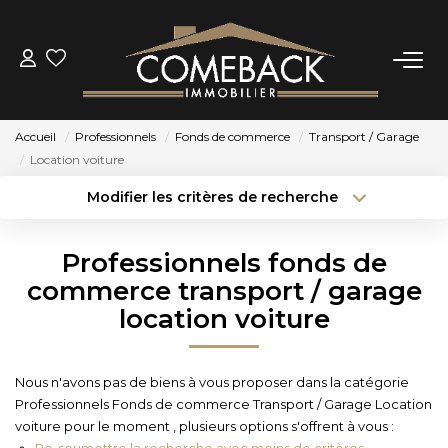
ACHETER
Accueil
Professionnels
Fonds de commerce
Transport / Garage
LOUER
Location voiture
Modifier les critères de recherche
Type de transaction
Localisation
ESTIMER
Acheter
Localisation
Professionnels fonds de
Type de bien
NOTRE AGENCE
Sélectionnez...
Surface min
commerce transport / garage
location voiture
Budget max
Plus de critères
BIENS VENDUS
Créer une alerte
Nous n'avons pas de biens à vous proposer dans la catégorie
CONTACT
Professionnels Fonds de commerce Transport / Garage Location
voiture pour le moment , plusieurs options s'offrent à vous :
Re-soumettre la recherche avec moins de critères.